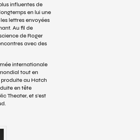
lus influentes de
 longtemps en lui une
les lettres envoyées
ant. Au fil de
nscience de Roger
encontres avec des
mmée internationale
 mondial tout en
e produite au Hatch
duite en tête
ic Theater, et s’est
ud.