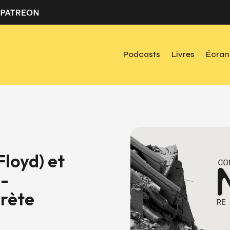
Podcasts
Livres
Écran
Floyd) et
e-
prète