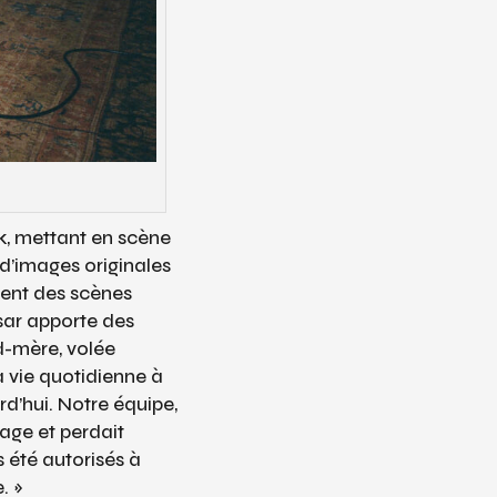
k, mettant en scène
 d’images originales
tent des scènes
ssar apporte des
nd-mère, volée
a vie quotidienne à
rd’hui. Notre équipe,
age et perdait
 été autorisés à
. »