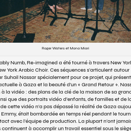
Roger Waters et Mona Miari
ably Numb, Re-imagined
a été tourné à travers New Yor
New York Arabic Choir. Ces séquences s’articulent autour
 Suhail Nassar spécialement pour ce projet, qui présen
é actuelle à Gaza et la beauté d’un « Grand Retour ». Na
 à la vidéo : des plans de la clé de la maison de sa gra
si que des portraits vidéo d’enfants, de familles et de l
 de cette vidéo n’a pas dépassé la réalité de Gaza aujou
Emmy, était bombardée en temps réel pendant le tourn
ct avec l’équipe de production. La plupart n’ont jamais
s continuent à accomplir un travail essentiel sous le siège