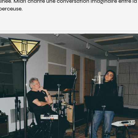
née. Miari chante une conversation imaginaire entre la
berceuse.