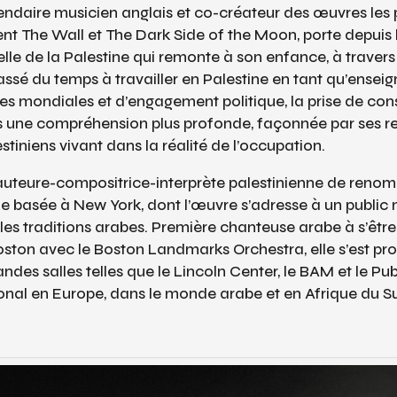
endaire musicien anglais et co-créateur des œuvres les p
ent
The Wall
et
The Dark Side of the Moon
, porte depuis
le de la Palestine qui remonte à son enfance, à travers 
assé du temps à travailler en Palestine en tant qu’enseign
es mondiales et d’engagement politique, la prise de co
s une compréhension plus profonde, façonnée par ses r
estiniens vivant dans la réalité de l’occupation.
auteure-compositrice-interprète palestinienne de reno
ique basée à New York, dont l’œuvre s’adresse à un public
les traditions arabes. Première chanteuse arabe à s’êtr
ston avec le Boston Landmarks Orchestra, elle s’est pro
ndes salles telles que le Lincoln Center, le BAM et le Publ
tional en Europe, dans le monde arabe et en Afrique du S