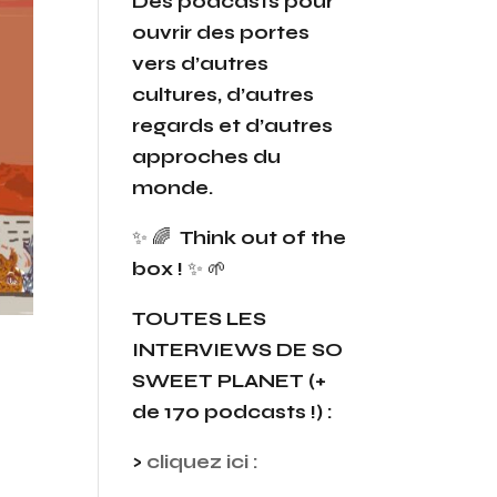
Des podcasts pour
ouvrir des portes
vers d’autres
cultures, d’autres
regards et d’autres
approches du
monde.
✨ 🌈
Think out of the
box !
✨ 🌱
TOUTES LES
INTERVIEWS
DE SO
SWEET PLANET (+
de 170 podcasts !) :
>
c
liquez ici :