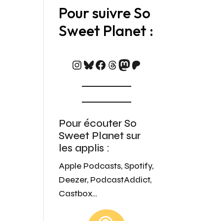
Pour suivre So
Sweet Planet :
https://www.instagram.c
Bluesky
Facebook
Threads
Mastodon
Patreon
Pour écouter So
Sweet Planet sur
les applis :
Apple Podcasts, Spotify,
Deezer, PodcastAddict,
Castbox…