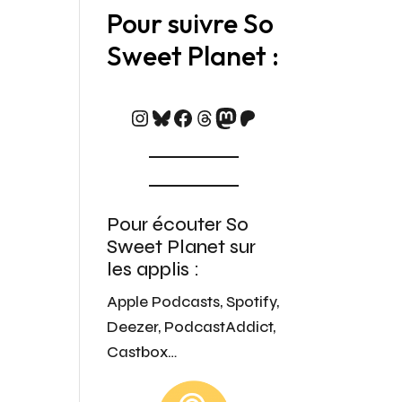
Pour suivre So
Sweet Planet :
https://www.instagram.c
Bluesky
Facebook
Threads
Mastodon
Patreon
Pour écouter So
Sweet Planet sur
les applis :
Apple Podcasts, Spotify,
Deezer, PodcastAddict,
Castbox…