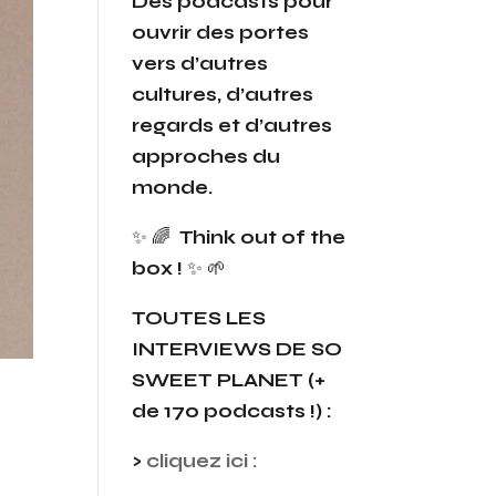
Des podcasts pour
ouvrir des portes
vers d’autres
cultures, d’autres
regards et d’autres
approches du
monde.
✨ 🌈
Think out of the
box !
✨ 🌱
TOUTES LES
INTERVIEWS
DE SO
SWEET PLANET (+
de 170 podcasts !) :
>
c
liquez ici :