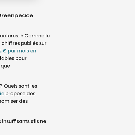
r Greenpeace
 factures. » Comme le
chiffres publiés sur
5 € par mois en
iables pour
t que
? Quels sont les
ie
propose des
onomiser des
nsuffisants s’ils ne