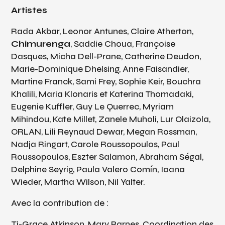
Artistes
Rada Akbar, Leonor Antunes, Claire Atherton,
Chimurenga
, Saddie Choua, Françoise
Dasques, Micha Dell-Prane, Catherine Deudon,
Marie-Dominique Dhelsing, Anne Faisandier,
Martine Franck, Sami Frey, Sophie Keir, Bouchra
Khalili, Maria Klonaris et Katerina Thomadaki,
Eugenie Kuffler, Guy Le Querrec, Myriam
Mihindou, Kate Millet, Zanele Muholi, Lur Olaizola,
ORLAN, Lili Reynaud Dewar, Megan Rossman,
Nadja Ringart, Carole Roussopoulos, Paul
Roussopoulos, Eszter Salamon, Abraham Ségal,
Delphine Seyrig, Paula Valero Comín, Ioana
Wieder, Martha Wilson, Nil Yalter.
Avec la contribution de :
Ti-Grace Atkinson, Mary Barnes, Coordination des